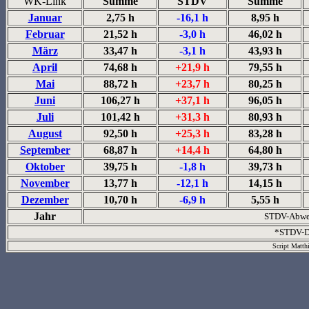
WK-Link
Summe
STDV
Summe
Januar
2,75 h
-16,1 h
8,95 h
Februar
21,52 h
-3,0 h
46,02 h
März
33,47 h
-3,1 h
43,93 h
April
74,68 h
+21,9 h
79,55 h
Mai
88,72 h
+23,7 h
80,25 h
Juni
106,27 h
+37,1 h
96,05 h
Juli
101,42 h
+31,3 h
80,93 h
August
92,50 h
+25,3 h
83,28 h
September
68,87 h
+14,4 h
64,80 h
Oktober
39,75 h
-1,8 h
39,73 h
November
13,77 h
-12,1 h
14,15 h
Dezember
10,70 h
-6,9 h
5,55 h
Jahr
STDV-Abwe
*STDV-De
Script Matth