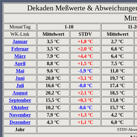
Dekaden Meßwerte & Abweichungen*
Mitt
Monat/Tag
1-10
11-2
WK-Link
Mittelwert
STDV
Mittelwert
Januar
3,5 °C
+1,8 °C
2,7 °C
Februar
3,5 °C
+2,0 °C
6,6 °C
März
7,9 °C
+4,4 °C
6,4 °C
April
8,8 °C
+1,5 °C
7,5 °C
Mai
9,6 °C
-1,9 °C
11,0 °C
Juni
20,0 °C
+5,1 °C
19,7 °C
Juli
16,6 °C
-0,8 °C
17,4 °C
August
20,2 °C
+2,1 °C
18,5 °C
September
15,5 °C
+0,3 °C
13,8 °C
Oktober
10,2 °C
-0,6 °C
15,7 °C
November
7,9 °C
+1,3 °C
4,2 °C
Dezember
4,3 °C
+1,1 °C
6,0 °C
Jahr
STDV-Abwe