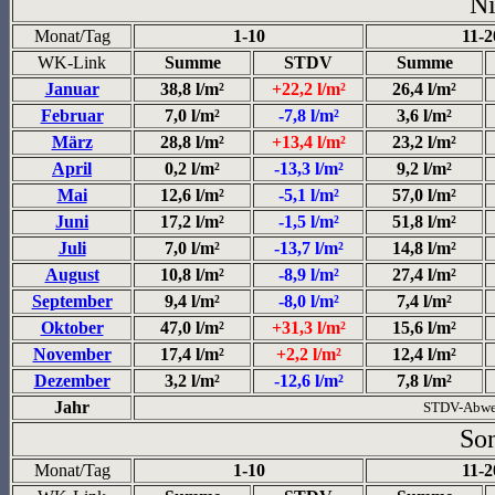
Ni
Monat/Tag
1-10
11-2
WK-Link
Summe
STDV
Summe
Januar
38,8 l/m²
+22,2 l/m²
26,4 l/m²
Februar
7,0 l/m²
-7,8 l/m²
3,6 l/m²
März
28,8 l/m²
+13,4 l/m²
23,2 l/m²
April
0,2 l/m²
-13,3 l/m²
9,2 l/m²
Mai
12,6 l/m²
-5,1 l/m²
57,0 l/m²
Juni
17,2 l/m²
-1,5 l/m²
51,8 l/m²
Juli
7,0 l/m²
-13,7 l/m²
14,8 l/m²
August
10,8 l/m²
-8,9 l/m²
27,4 l/m²
September
9,4 l/m²
-8,0 l/m²
7,4 l/m²
Oktober
47,0 l/m²
+31,3 l/m²
15,6 l/m²
November
17,4 l/m²
+2,2 l/m²
12,4 l/m²
Dezember
3,2 l/m²
-12,6 l/m²
7,8 l/m²
Jahr
STDV-Abwe
So
Monat/Tag
1-10
11-2