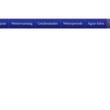
gram
Wetterwarnung
Gefahrenindex
Wetterperiode
Agrar-Infos