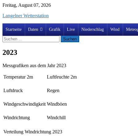
Skip
Freitag, August 07, 2026
to
Langelner Wetterstation
content
Startseite
Daten
Grafik
Live
Niederschlag
Wind
Meteo
Suchen
nach:
2023
Messgrafiken aus dem Jahr 2023
Temperatur 2m
Luftfeuchte 2m
Luftdruck
Regen
Windgeschwindigkeit
Windböen
Windrichtung
Windchill
Verteilung Windrichtung 2023