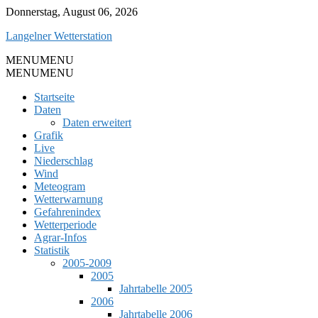
Skip
Donnerstag, August 06, 2026
to
Langelner Wetterstation
content
MENU
MENU
MENU
MENU
Startseite
Daten
Daten erweitert
Grafik
Live
Niederschlag
Wind
Meteogram
Wetterwarnung
Gefahrenindex
Wetterperiode
Agrar-Infos
Statistik
2005-2009
2005
Jahrtabelle 2005
2006
Jahrtabelle 2006