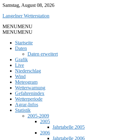
Skip
Samstag, August 08, 2026
to
Langelner Wetterstation
content
MENU
MENU
MENU
MENU
Startseite
Daten
Daten erweitert
Grafik
Live
Niederschlag
Wind
Meteogram
Wetterwarnung
Gefahrenindex
Wetterperiode
Agrar-Infos
Statistik
2005-2009
2005
Jahrtabelle 2005
2006
Jahrtabelle 2006