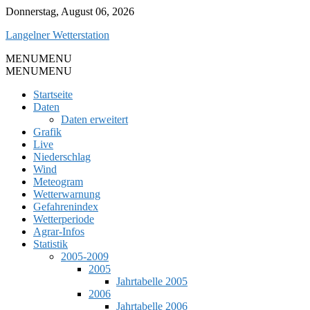
Skip
Donnerstag, August 06, 2026
to
Langelner Wetterstation
content
MENU
MENU
MENU
MENU
Startseite
Daten
Daten erweitert
Grafik
Live
Niederschlag
Wind
Meteogram
Wetterwarnung
Gefahrenindex
Wetterperiode
Agrar-Infos
Statistik
2005-2009
2005
Jahrtabelle 2005
2006
Jahrtabelle 2006