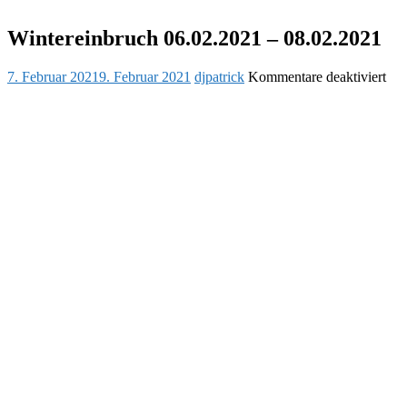
Wintereinbruch 06.02.2021 – 08.02.2021
Posted
Author
für
7. Februar 2021
9. Februar 2021
djpatrick
Kommentare deaktiviert
on
Win
06.
–
08.